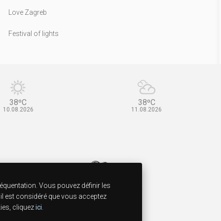
Love Zagreb
Festival of lights
38ºC
38ºC
10.08.2026
11.08.2026
fréquentation. Vous pouvez définir les
, il est considéré que vous acceptez
kies, cliquez
ici
.