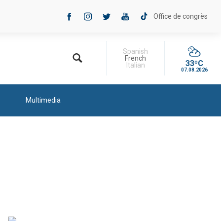
Office de congrès
Spanish
French
33ºC
Italian
07.08.2026
Multimedia