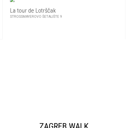
La tour de Lotrščak
STROSSMAYEROVO ŠETALIŠTE 9
ZAGREB WALK