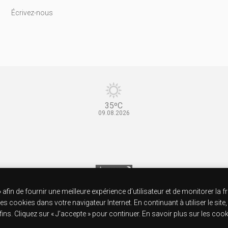
Écrivez-nous
35ºC
09.08.2026
 afin de fournir une meilleure expérience d’utilisateur et de monitorer la 
 cookies dans votre navigateur Internet. En continuant à utiliser le site
 fins. Cliquez sur « J’accepte » pour continuer. En savoir plus sur les coo