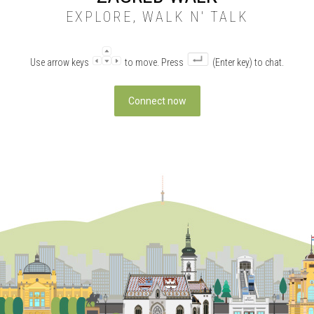
EXPLORE, WALK N' TALK
Use arrow keys
to move. Press
(Enter key) to chat.
Connect now