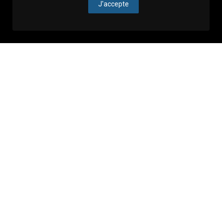
J'accepte
Évènements à Zagreb
Voir tout
Annonces
A ne pas manquer