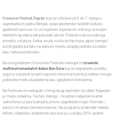
Crossover Festival Zagreb
, koji se održava od 4. do 7. srpnja u
zagrebačkom parku Ribnjak, spaja glazbenike različitih kultura i
glazbenih žanrova i to od svjetskih zvijezda do onih koji će svojim
talentom taj status tek pokušati izboriti. Festival nudi za svakoga
ponešto, od jazza, funka, soula, rocka do hip hopa, gipsy swinga i
world glazbe pa tako na jednom mjestu okuplja različite izvođače
kao i njihove poklonike.
Na ovogodišnjem Crossover Festivalu nastupit će
izraelski
multiinstrumentalist Adam Ben Ezra
koji će zagrebačku publiku
sigurno oduševiti svojim najvećim hitovima kojima je stekao mnoge
poklonike među slušateljima kao i glazbenim kritičarima.
Na Festivalu će nastupati i mnogi drugi zanimljivi izvođači. Najavljen
je, među ostalima, Techno Vikings – hrvatsko-talijanski kvartet
saksofona uz jazz bubnjara, potom zagrebački trojac Sfumato i
bend iz Hrvatske Dementronemes. Na programu je također Helado
Infinito, čileansko-argentinski duo koji su u ožujku 2016. godine