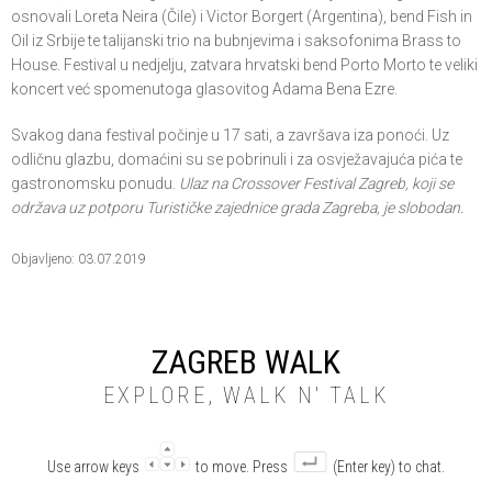
osnovali Loreta Neira (Čile) i Victor Borgert (Argentina), bend Fish in
Oil iz Srbije te talijanski trio na bubnjevima i saksofonima Brass to
House. Festival u nedjelju, zatvara hrvatski bend Porto Morto te veliki
koncert već spomenutoga glasovitog Adama Bena Ezre.
Svakog dana festival počinje u 17 sati, a završava iza ponoći. Uz
odličnu glazbu, domaćini su se pobrinuli i za osvježavajuća pića te
gastronomsku ponudu.
Ulaz na Crossover Festival Zagreb, koji se
održava uz potporu Turističke zajednice grada Zagreba, je slobodan.
Objavljeno: 03.07.2019
ZAGREB WALK
EXPLORE, WALK N' TALK
Use arrow keys
to move. Press
(Enter key) to chat.