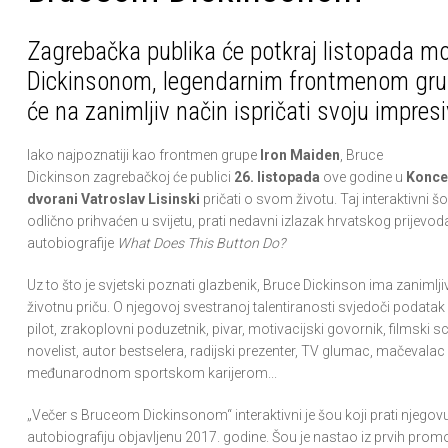
Zagrebačka publika će potkraj listopada moć
Dickinsonom, legendarnim frontmenom grup
će na zanimljiv način ispričati svoju impres
Iako najpoznatiji kao frontmen grupe
Iron Maiden
, Bruce
Dickinson zagrebačkoj će publici
26. listopada
ove godine u
Konce
dvorani Vatroslav Lisinski
pričati o svom životu. Taj interaktivni šou
odlično prihvaćen u svijetu, prati nedavni izlazak hrvatskog prijevo
autobiografije
What Does This Button Do?
Uz to što je svjetski poznati glazbenik, Bruce Dickinson ima zanimlji
životnu priču. O njegovoj svestranoj talentiranosti svjedoči podatak
pilot, zrakoplovni poduzetnik, pivar, motivacijski govornik, filmski sc
novelist, autor bestselera, radijski prezenter, TV glumac, mačevalac
međunarodnom sportskom karijerom...
„Večer s Bruceom Dickinsonom“ interaktivni je šou koji prati njegov
autobiografiju objavljenu 2017. godine. Šou je nastao iz prvih promoc