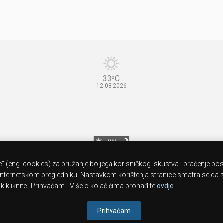
33ºC
12.08.2026
" (eng. cookies) za pružanje boljega korisničkog iskustva i praćenje po
nternetskom pregledniku. Nastavkom korištenja stranice smatra se da se
 kliknite "Prihvaćam". Više o kolačićima pronađite
ovdje
.
Prihvaćam