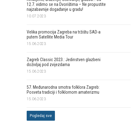
12.7. vidimo se na Dvorištima – Ne propustite
najzabavnije događanje u gradu!
10.07.2023
Velika promocija Zagreba na tržištu SAD-a
putem Satellite Media Tour
15.06.2023
Zagreb Classic 2023.: Jedinstven glazbeni
doživljaj pod zvijezdama
15.06.2023
57. Međunarodna smotra folklora Zagreb:
Posveta tradiciji i folklornom amaterizmu
15.06.2023
Pogledaj sve