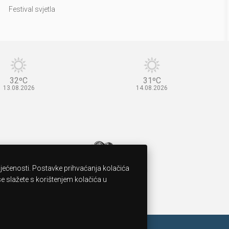
Festival svjetla
32ºC
31ºC
13.08.2026
14.08.2026
sjećenosti. Postavke prihvaćanja kolačića
 slažete s korištenjem kolačića u