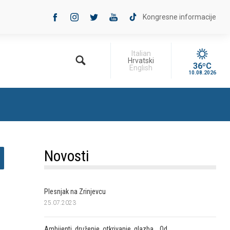
Kongresne informacije
Italian
Hrvatski
36ºC
English
10.08.2026
Novosti
Plesnjak na Zrinjevcu
25.07.2023
Ambijenti, druženje, otkrivanje, glazba... Od