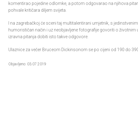
komentirao pojedine odlomke, a potom odgovarao na njihova pitanja
pohvale kritičara diljem svijeta.
I na zagrebačkoj će sceni taj multitalentirani umjetnik, s jedinstven
humorističan način i uz neobjavljene fotografije govoriti o životnim 
izravna pitanja dobiti isto takve odgovore.
Ulaznice za večer Bruceom Dickinsonom se po cijeni od 190 do 39
Objavljeno: 03.07.2019