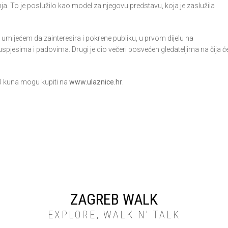
. To je poslužilo kao model za njegovu predstavu, koja je zaslužila
im umijećem da zainteresira i pokrene publiku, u prvom dijelu na
uspjesima i padovima. Drugi je dio večeri posvećen gledateljima na čija ć
0 kuna mogu kupiti na
www.ulaznice.hr
.
ZAGREB WALK
EXPLORE, WALK N' TALK