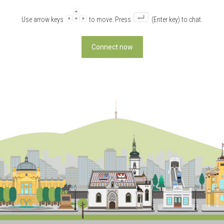
Use arrow keys
to move. Press
(Enter key) to chat.
Connect now