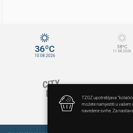
36ºC
38ºC
11.08.2026
10.08.2026
TZGZ upotrebljava "kolačiće
možete namjestiti u vašem i
navedene svrhe. Za nastavak