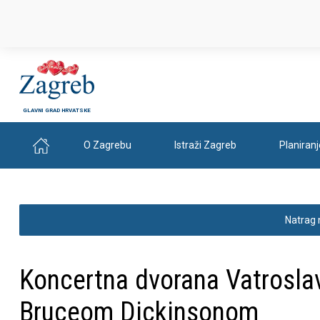
GLAVNI GRAD HRVATSKE
O Zagrebu
Istraži Zagreb
Planiran
Natrag 
Koncertna dvorana Vatroslav 
Bruceom Dickinsonom