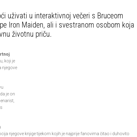
i uživati u interaktivnoj večeri s Bruceom
e Iron Maiden, ali i svestranom osobom koja
ivnu životnu priču.
rtnoj
, koji je
da njegove
vu
 da je on
enarist,
 s
u
ija njegove knjige tijekom kojih je najprije fanovima čitao i duhovito