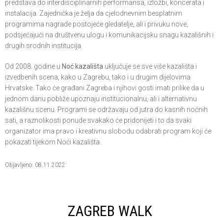
predstava do interdisciplinarnih performansa, izložbi, koncerata i
instalacija. Zajednička je želja da cjelodnevnim besplatnim
programima nagrade postojeće gledatelje, ali i privuku nove,
podsjećajući na društvenu ulogu i komunikacijsku snagu kazališnih i
drugih srodnih institucija.
Od 2008. godine u
Noć kazališta
uključuje se sve više kazališta i
izvedbenih scena, kako u Zagrebu, tako i u drugim dijelovima
Hrvatske. Tako će građani Zagreba i njihovi gosti imati prilike da u
jednom danu pobliže upoznaju institucionalnu, ali i alternativnu
kazališnu scenu. Programi se održavaju od jutra do kasnih noćnih
sati, a raznolikosti ponude svakako će pridonijeti i to da svaki
organizator ima pravo i kreativnu slobodu odabrati program koji će
pokazati tijekom Noći kazališta.
Objavljeno: 08.11.2022
ZAGREB WALK