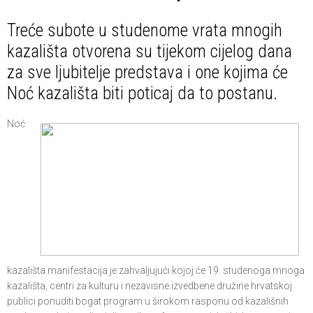
Treće subote u studenome vrata mnogih
kazališta otvorena su tijekom cijelog dana
za sve ljubitelje predstava i one kojima će
Noć kazališta biti poticaj da to postanu.
Noć
kazališta manifestacija je zahvaljujući kojoj će 19. studenoga mnoga
kazališta, centri za kulturu i nezavisne izvedbene družine hrvatskoj
publici ponuditi bogat program u širokom rasponu od kazališnih