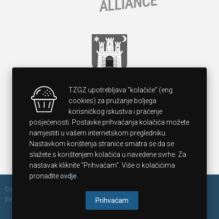
TZGZ upotrebljava "kolačiće" (eng.
cookies) za pružanje boljega
korisničkog iskustva i praćenje
posjećenosti. Postavke prihvaćanja kolačića možete
namjestiti u vašem internetskom pregledniku.
Nastavkom korištenja stranice smatra se da se
slažete s korištenjem kolačića u navedene svrhe. Za
nastavak kliknite "Prihvaćam". Više o kolačićima
pronađite
ovdje
.
Copyright 2014 Zagreb Tourist Board, All rights reserved. Design &
Development by
Borming.
Prihvaćam
Izjava o kolačićima