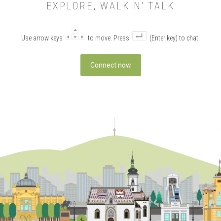
EXPLORE, WALK N' TALK
Use arrow keys
to move. Press
(Enter key) to chat.
Connect now