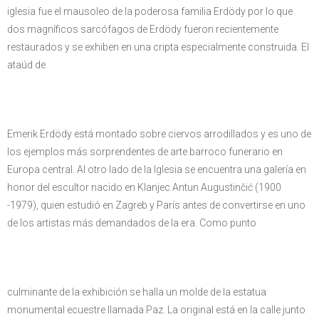
iglesia fue el mausoleo de la poderosa familia Erdödy por lo que
dos magníficos sarcófagos de Erdödy fueron recientemente
restaurados y se exhiben en una cripta especialmente construida. El
ataúd de
Emerik Erdödy está montado sobre ciervos arrodillados y es uno de
los ejemplos más sorprendentes de arte barroco funerario en
Europa central. Al otro lado de la Iglesia se encuentra una galería en
honor del escultor nacido en Klanjec Antun Augustinčić (1900
-1979), quien estudió en Zagreb y París antes de convertirse en uno
de los artistas más demandados de la era. Como punto
culminante de la exhibición se halla un molde de la estatua
monumental ecuestre llamada Paz. La original está en la calle junto