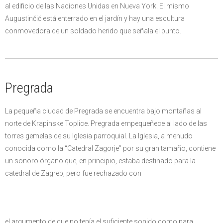
al edificio de las Naciones Unidas en Nueva York. El mismo
Augustinčić está enterrado en el jardín y hay una escultura
conmovedora de un soldado herido que señala el punto.
Pregrada
La pequeña ciudad de Pregrada se encuentra bajo montañas al
norte de Krapinske Toplice. Pregrada empequeñece al lado de las
torres gemelas de su Iglesia parroquial. La Iglesia, a menudo
conocida como la “Catedral Zagorje” por su gran tamaño, contiene
un sonoro órgano que, en principio, estaba destinado para la
catedral de Zagreb, pero fue rechazado con
el argumento de que no tenía el suficiente sonido como para