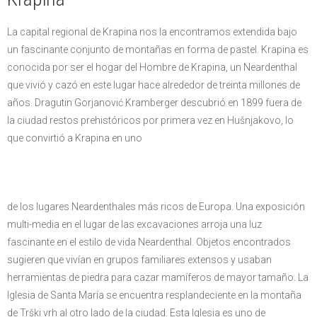
La capital regional de Krapina nos la encontramos extendida bajo
un fascinante conjunto de montañas en forma de pastel. Krapina es
conocida por ser el hogar del Hombre de Krapina, un Neardenthal
que vivió y cazó en este lugar hace alrededor de treinta millones de
años. Dragutin Gorjanović Kramberger descubrió en 1899 fuera de
la ciudad restos prehistóricos por primera vez en Hušnjakovo, lo
que convirtió a Krapina en uno
de los lugares Neardenthales más ricos de Europa. Una exposición
multi-media en el lugar de las excavaciones arroja una luz
fascinante en el estilo de vida Neardenthal. Objetos encontrados
sugieren que vivían en grupos familiares extensos y usaban
herramientas de piedra para cazar mamíferos de mayor tamaño. La
Iglesia de Santa María se encuentra resplandeciente en la montaña
de Trški vrh al otro lado de la ciudad. Esta Iglesia es uno de