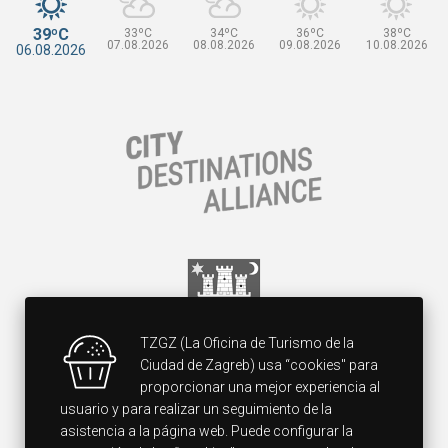
39ºC
33ºC
34ºC
36ºC
38ºC
07.08.2026
08.08.2026
09.08.2026
10.08.2026
06.08.2026
TZGZ (La Oficina de Turismo de la
Ciudad de Zagreb) usa “cookies" para
proporcionar una mejor experiencia al
usuario y para realizar un seguimiento de la
asistencia a la página web. Puede configurar la