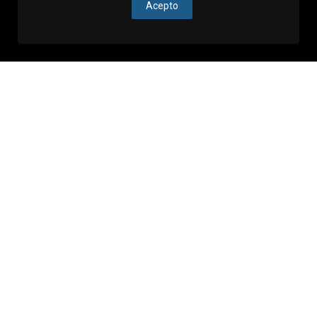
Acepto
Acontecimientos en Zagreb
Ver todo
Annonces
No se lo pierda