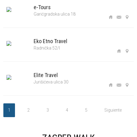
e-Tours
Garićgradska ulica 18
Eko Etno Travel
Radnička 52/I
Elite Travel
Jurišićeva ulica 30
1
2
3
4
5
Siguiente