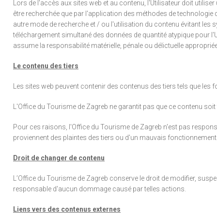
Lors de l'accès aux sites web et au contenu, l'Utilisateur doit util
être recherchée que par l'application des méthodes de technologie de
autre mode de recherche et / ou l'utilisation du contenu évitant les 
téléchargement simultané des données de quantité atypique pour l'Uti
assume la responsabilité matérielle, pénale ou délictuelle approprié
Le contenu des tiers
Les sites web peuvent contenir des contenus des tiers tels que les 
L'Office du Tourisme de Zagreb ne garantit pas que ce contenu soit tota
Pour ces raisons, l'Office du Tourisme de Zagreb n'est pas responsa
proviennent des plaintes des tiers ou d'un mauvais fonctionnement
Droit de changer de contenu
L’Office du Tourisme de Zagreb conserve le droit de modifier, suspe
responsable d'aucun dommage causé par telles actions.
Liens vers des contenus externes