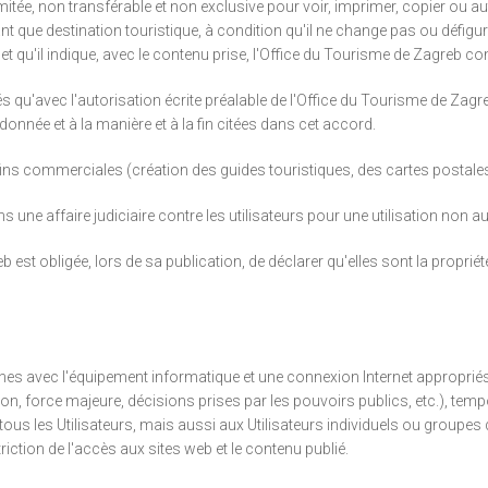
imitée, non transférable et non exclusive pour voir, imprimer, copier ou 
que destination touristique, à condition qu'il ne change pas ou défigure
t qu'il indique, avec le contenu prise, l'Office du Tourisme de Zagreb 
qu'avec l'autorisation écrite préalable de l'Office du Tourisme de Zagreb 
donnée et à la manière et à la fin citées dans cet accord.
ins commerciales (création des guides touristiques, des cartes postales e
une affaire judiciaire contre les utilisateurs pour une utilisation non auto
 est obligée, lors de sa publication, de déclarer qu'elles sont la proprié
nes avec l'équipement informatique et une connexion Internet appropriés
n, force majeure, décisions prises par les pouvoirs publics, etc.), tempo
tous les Utilisateurs, mais aussi aux Utilisateurs individuels ou groupes
tion de l'accès aux sites web et le contenu publié.