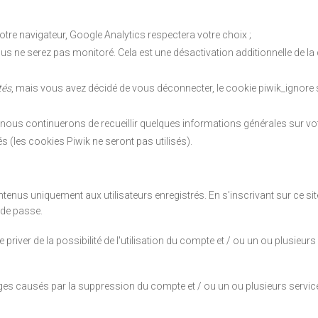
tre navigateur, Google Analytics respectera votre choix ;
ous ne serez pas monitoré. Cela est une désactivation additionnelle de la 
tés
, mais vous avez décidé de vous déconnecter, le cookie piwik_ignore 
nous continuerons de recueillir quelques informations générales sur votr
s (les cookies Piwik ne seront pas utilisés).
enus uniquement aux utilisateurs enregistrés. En s'inscrivant sur ce site w
 de passe.
iver de la possibilité de l'utilisation du compte et / ou un ou plusieurs s
 causés par la suppression du compte et / ou un ou plusieurs services