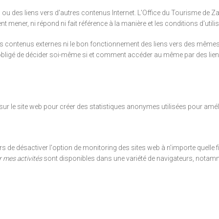
/ ou des liens vers d'autres contenus Internet. L'Office du Tourisme d
t mener, ni répond ni fait référence à la manière et les conditions d'util
é des contenus externes ni le bon fonctionnement des liens vers des mê
st obligé de décider soi-même si et comment accéder au même par des lien
r le site web pour créer des statistiques anonymes utilisées pour amélior
rs de désactiver l'option de monitoring des sites web à n'importe quelle fi
 mes activités
sont disponibles dans une variété de navigateurs, notamm