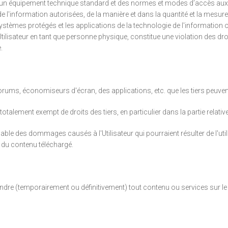
iser un équipement technique standard et des normes et modes d’accès aux
 l'information autorisées, de la manière et dans la quantité et la mesure 
systèmes protégés et les applications de la technologie de l'information 
lisateur en tant que personne physique, constitue une violation des droit
e.
forums, économiseurs d'écran, des applications, etc. que les tiers peuv
lement exempt de droits des tiers, en particulier dans la partie relative à
ble des dommages causés à l'Utilisateur qui pourraient résulter de l'uti
 du contenu téléchargé.
ndre (temporairement ou définitivement) tout contenu ou services sur le 