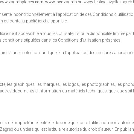
www.zagrebplaces.com
,
www.lovezagreb.hr
,
www.festivalsvjetlazagreb.
sant consente inconditionnellement à l'application de ces Conditions d'util
on du contenu publié ici et disponible.
 librement accessible à tous les Utilisateurs ou à disponibilité limitée pa
 conditions stipulées dans les Conditions d'utilisation présentes.
mise à une protection juridique et à l'application des mesures appropriées
 texte, les graphiques, les marques, les logos, les photographies, les 
utres documents d'information ou matériels techniques, quel que soit le 
its de propriété intellectuelle de sorte que toute l'utilisation non autori
Zagreb ou un tiers qui est le titulaire autorisé du droit d'auteur. En publia