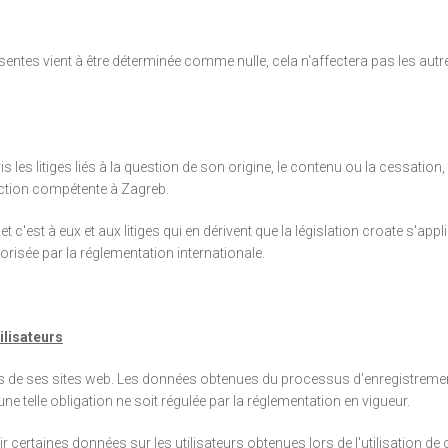
résentes vient à être déterminée comme nulle, cela n'affectera pas les aut
ris les litiges liés à la question de son origine, le contenu ou la cessatio
idiction compétente à Zagreb.
'est à eux et aux litiges qui en dérivent que la législation croate s'appl
utorisée par la réglementation internationale.
ilisateurs
urs de ses sites web. Les données obtenues du processus d’enregistrement
une telle obligation ne soit régulée par la réglementation en vigueur.
r certaines données sur les utilisateurs obtenues lors de l'utilisation de