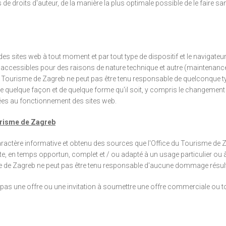
 de droits d'auteur, de la manière la plus optimale possible de le faire
des sites web à tout moment et par tout type de dispositif et le navigate
accessibles pour des raisons de nature technique et autre (maintenance,
 du Tourisme de Zagreb ne peut pas être tenu responsable de quelconque t
uelque façon et de quelque forme qu'il soit, y compris le changement d'id
iées au fonctionnement des sites web.
ourisme de Zagreb
aractère informative et obtenu des sources que l'Office du Tourisme de Z
te, en temps opportun, complet et / ou adapté à un usage particulier ou à u
 de Zagreb ne peut pas être tenu responsable d'aucune dommage résultant
pas une offre ou une invitation à soumettre une offre commerciale ou to