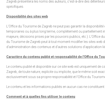
Zagreb présentera les noms des auteurs, c'est-à-dire des détenteurs
spécifiques.
Disponibilité des sites web
L'Office du Tourisme de Zagreb ne peut pas garantir la disponibilité 
temporaires ou à plus long terme, complètement ou partiellement in
majeure, décisions prises par les pouvoirs publics, etc.). L'Office
du Tourisme de Zagreb peut à tout moment modifier les sites web de q
d'administration des contenus et d'autres solutions d'application l
Caractère du contenu publié et responsabilité de l'Office du T
Le contenu publié et disponible sur ce site web est uniquement de c
Zagreb, de toute nature, explicite ou implicite, que le même soit exac
exclusivement sous sa propre responsabilité et l'Office du Tourisme
Le contenu et les informations publiés en aucun cas ne constituent 
Comment et à quelles fins utiliser le contenu