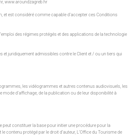
hr,
www.aroundzagreb.hr
isation, et est considéré comme capable d'accepter ces Conditions
r l'emploi des régimes protégés et des applications de la technologie
 et juridiquement admissibles contre le Client et / ou un tiers qui
phonogrammes, les vidéogrammes et autres contenus audiovisuels, les
mode d'affichage, de la publication ou de leur disponibilité à
sée peut constituer la base pour initier une procédure pour la
nt le contenu protégé par le droit d'auteur, L'Office du Tourisme de