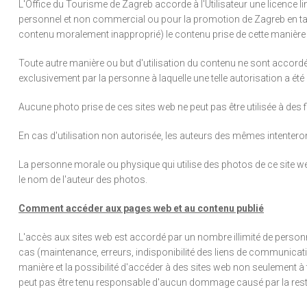
L'Office du Tourisme de Zagreb accorde à l'Utilisateur une licence l
personnel et non commercial ou pour la promotion de Zagreb en tant 
contenu moralement inapproprié) le contenu prise de cette manière e
Toute autre manière ou but d'utilisation du contenu ne sont accordés 
exclusivement par la personne à laquelle une telle autorisation a été 
Aucune photo prise de ces sites web ne peut pas être utilisée à des f
En cas d'utilisation non autorisée, les auteurs des mêmes intenterons 
La personne morale ou physique qui utilise des photos de ce site web
le nom de l'auteur des photos.
Comment accéder aux pages web et au contenu publié
L'accès aux sites web est accordé par un nombre illimité de person
cas (maintenance, erreurs, indisponibilité des liens de communicatio
manière et la possibilité d'accéder à des sites web non seulement à 
peut pas être tenu responsable d'aucun dommage causé par la restric