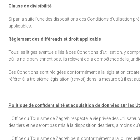
Clause de divisibilité
Si par la suite l'une des dispositions des Conditions d'utilisation p
applicables.
Règlement des différends et droit applicable
Tous les litiges éventuels liés à ces Conditions d'utilisation, y comp
où ils ne le parviennent pas, ils relèvent de la compétence de la jur
Ces Conditions sont rédigées conformément à la législation croate et c
référer à la troisième législation (renvoi) dans la mesure où il est a
Politique de confidentialité et acquisition de données sur les Ut
L'Office du Tourisme de Zagreb respecte la vie privée des Utilisate
des tiers et ne seront pas mis à la disposition des tiers, à moins qu'
L'Office du Tourisme de Zagreb peut, conformément à la loi, recueilli