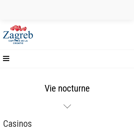
CAPITALE DE LA
CROATIE
Vie nocturne
Casinos