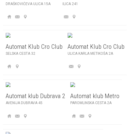
DRAŠKOVIĆEVA ULICA 15A
ILICA 241
Automat Klub Cro Club
Automat Klub Cro Club
SELSKA CESTA 32
ULICA KARLA METIKOŠA 2A
Automat klub Dubrava 2
Automat klub Metro
AVENIJA DUBRAVA 45
PAROMLINSKA CESTA 2A