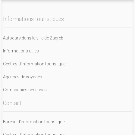
Informations touristiques
Autocars dans la ville de Zagreb
Informations utiles
Centres d'information touristique
Agences de voyages
Compagnies aériennes
Contact
Bureau d'information touristique
Centres d'information touristique