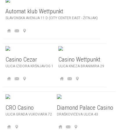
Automat klub Wettpunkt
SLAVONSKA AVENIJA 11 D (CITY CENTER EAST - ŽITNJAK)
Casino Cezar
Casino Wettpunkt
ULICA IZIDORA KRŠNJAVOG 1
ULICA KNEZA BRANIMIRA 29
CRO Casino
Diamond Palace Casino
ULICA GRADA VUKOVARA 72
DRAŠKOVIĆEVA ULICA 43