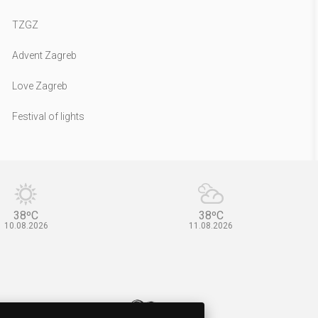
TZGZ
Advent Zagreb
Love Zagreb
Festival of lights
38ºC
38ºC
10.08.2026
11.08.2026