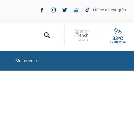
Office de congrès
Spanish
French
33ºC
Italian
07.08.2026
Multimedia