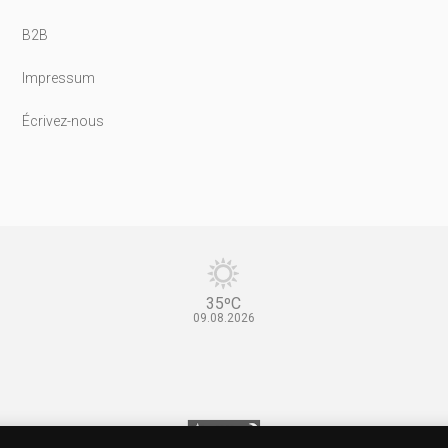
B2B
Impressum
Écrivez-nous
35ºC
09.08.2026