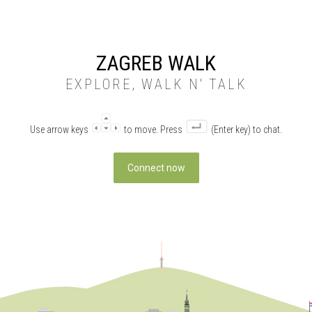
ZAGREB WALK
EXPLORE, WALK N' TALK
Use arrow keys
to move. Press
(Enter key) to chat.
Connect now