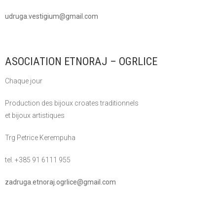
udruga.vestigium@gmail.com
ASOCIATION ETNORAJ – OGRLICE
Chaque jour
Production des bijoux croates traditionnels
et bijoux artistiques
Trg Petrice Kerempuha
tel. +385 91 6111 955
zadruga.etnoraj.ogrlice@gmail.com