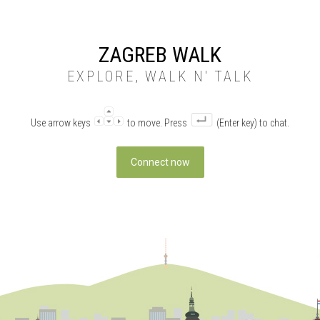
ZAGREB WALK
EXPLORE, WALK N' TALK
Use arrow keys
to move. Press
(Enter key) to chat.
Connect now