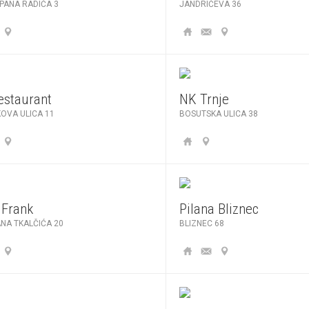
PANA RADIĆA 3
JANDRIĆEVA 36
estaurant
NK Trnje
OVA ULICA 11
BOSUTSKA ULICA 38
 Frank
Pilana Bliznec
ANA TKALČIĆA 20
BLIZNEC 68