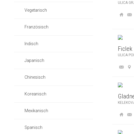
ULICA G
Vegetarisch
Französisch
Indisch
Ficlek
ULICA PO
Japanisch
Chinesisch
Koreanisch
Gladne
KELEKOVA
Mexikanisch
Spanisch