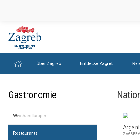
DIE HAUPTSTADT
KROATIENS
Über Zagreb
Entdecke Zagreb
Rei
Gastronomie
Natio
Weinhandlungen
Argan
Restaurants
ZAGREBA