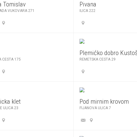
ja Tomislav
Pivana
RADA VUKOVARA 271
ILICA 222
Plemićko dobro Kusto
A CESTA 175
REMETSKA CESTA 29
icka klet
Pod mirnim krovom
E ULICA 23
FIJANOVA ULICA 7