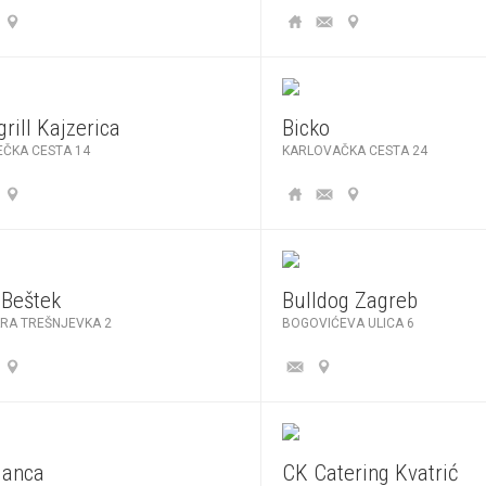
grill Kajzerica
Bicko
EČKA CESTA 14
KARLOVAČKA CESTA 24
 Beštek
Bulldog Zagreb
ARA TREŠNJEVKA 2
BOGOVIĆEVA ULICA 6
lanca
CK Catering Kvatrić