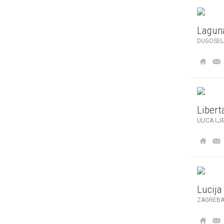
Lagun
DUGOSELS
Libert
ULICA LJ
Lucija
ZAGREBA