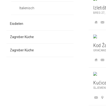
Izleti
Italienisch
BREG 27,
Eisdielen
Zagreber Küche
Kod Ž
Zagreber Küche
GRAČANS
Kućic
SLJEMEN