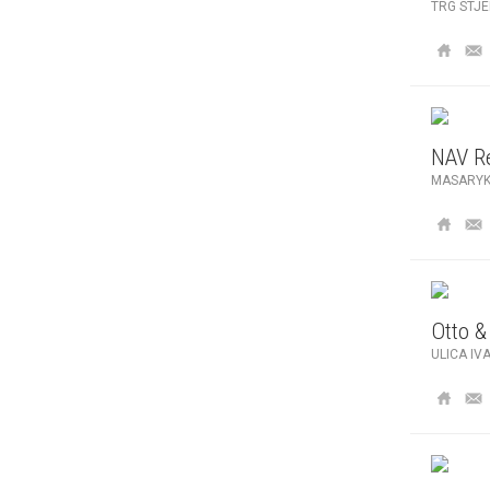
TRG STJE
NAV R
MASARYK
Otto &
ULICA IV