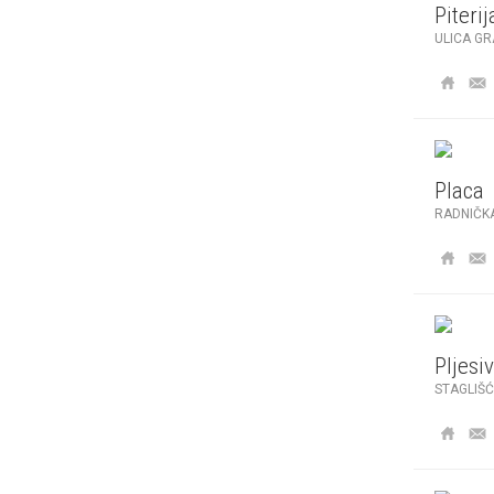
Piteri
ULICA G
Placa
RADNIČK
Pljesiv
STAGLIŠĆ