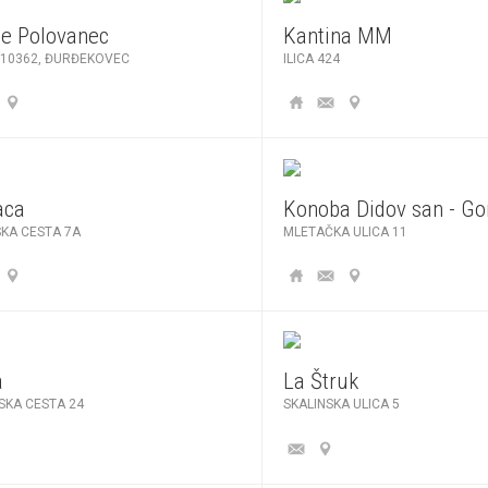
šte Polovanec
Kantina MM
 10362, ĐURĐEKOVEC
ILICA 424
aca
Konoba Didov san - Gor
KA CESTA 7A
MLETAČKA ULICA 11
a
La Štruk
SKA CESTA 24
SKALINSKA ULICA 5