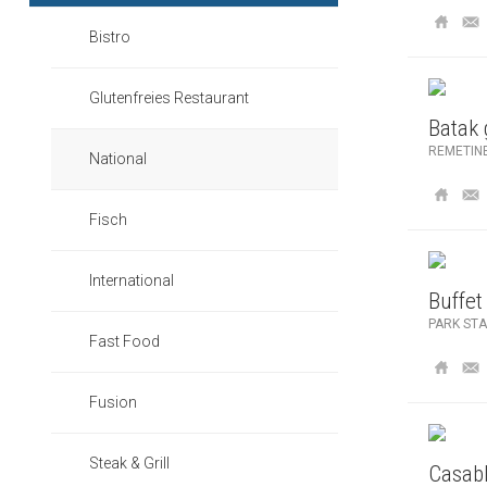
Bistro
Glutenfreies Restaurant
Batak 
REMETIN
National
Fisch
International
Buffet
PARK ST
Fast Food
Fusion
Steak & Grill
Casab