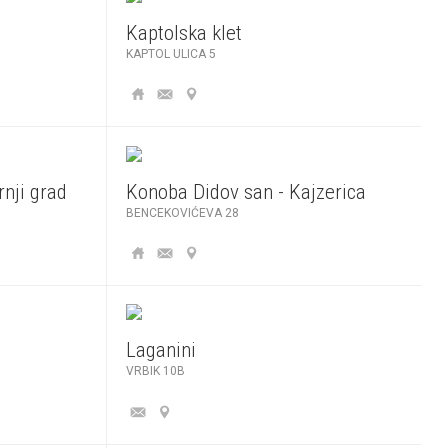
Kaptolska klet
KAPTOL ULICA 5
nji grad
Konoba Didov san - Kajzerica
BENCEKOVIĆEVA 28
Laganini
VRBIK 10B