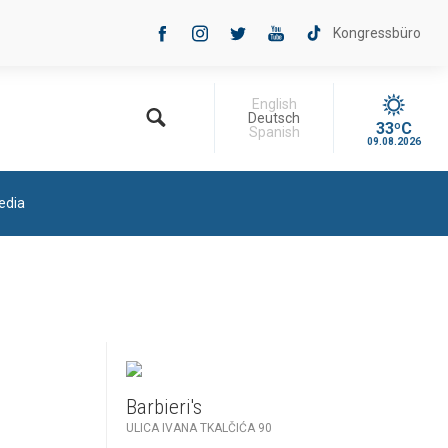
Kongressbüro
English
Deutsch
33ºC
Spanish
09.08.2026
edia
Barbieri's
ULICA IVANA TKALČIĆA 90