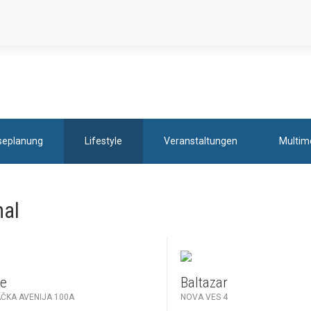
seplanung
Lifestyle
Veranstaltungen
Multim
nal
te
Baltazar
ČKA AVENIJA 100A
NOVA VES 4