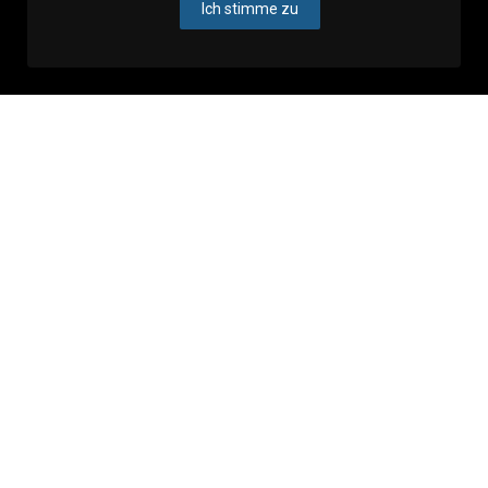
Ich stimme zu
Veranstaltungen in Zagreb
Sehen Sie alles
Ankündigungen
Nicht verpassen