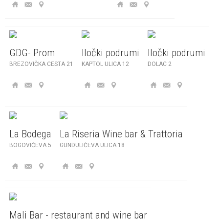
GDG- Prom
Iločki podrumi
Iločki podrumi
BREZOVIČKA CESTA 21
KAPTOL ULICA 12
DOLAC 2
La Bodega
La Riseria Wine bar & Trattoria
BOGOVIĆEVA 5
GUNDULIĆEVA ULICA 18
Mali Bar - restaurant and wine bar