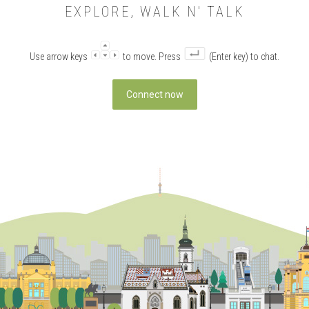
EXPLORE, WALK N' TALK
Use arrow keys
to move. Press
(Enter key) to chat.
Connect now