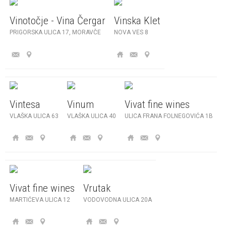
Vinotočje - Vina Čergar
Vinska Klet
PRIGORSKA ULICA 17, MORAVČE
NOVA VES 8
Vintesa
Vinum
Vivat fine wines
VLAŠKA ULICA 63
VLAŠKA ULICA 40
ULICA FRANA FOLNEGOVIĆA 1B
Vivat fine wines
Vrutak
MARTIĆEVA ULICA 12
VODOVODNA ULICA 20A