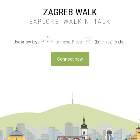
ZAGREB WALK
EXPLORE, WALK N' TALK
Use arrow keys
to move. Press
(Enter key) to chat.
Connect now