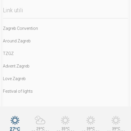
Link utili
Zagreb Convention
Around Zagreb
TZGZ
Advent Zagreb
Love Zagreb
Festival of lights
27ºC
29ºC
35ºC
39ºC
39ºC