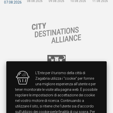
08.08.2026
09.08.2026
10.08.2026
11.08.2026
07.08.2026
L'Ente per il turismo della città di
Zagabria utilizza i "cookie" per fornire
una migliore esperienza all'utente e per
tener monitorate le visite alla pagina web. È possibile
regolare le impostazioni di accettazione dei cookie
nel vostro motore di ricerca. Continuando a
utilizzare il sito, si ritiene che l'utente sia d'accordo
sull'utilizzo dei cookie perle finalità di cui sopra. Per