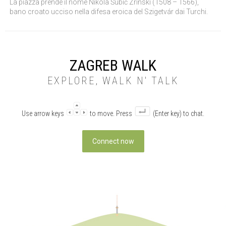
La piazza prende il nome Nikola Šubić Zrinski (1508 – 1566),
bano croato ucciso nella difesa eroica del Szigetvár dai Turchi.
ZAGREB WALK
EXPLORE, WALK N' TALK
Use arrow keys
to move. Press
(Enter key) to chat.
Connect now