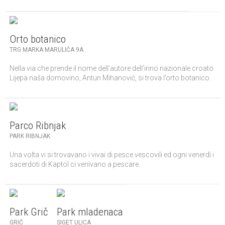
Orto botanico
TRG MARKA MARULIĆA 9A
Nella via che prende il nome dell’autore dell’inno nazionale croato
Lijepa naša domovino, Antun Mihanović, si trova l’orto botanico.
Parco Ribnjak
PARK RIBNJAK
Una volta vi si trovavano i vivai di pesce vescovili ed ogni venerdì i
sacerdoti di Kaptol ci venivano a pescare.
Park Grič
Park mladenaca
GRIČ
SIGET ULICA