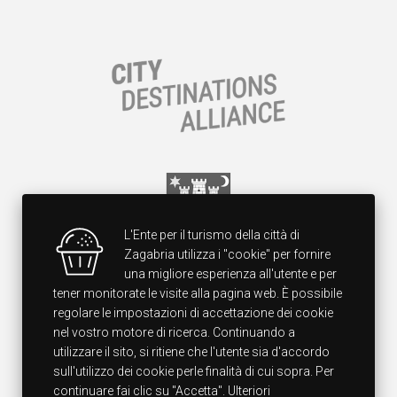
L'Ente per il turismo della città di
Zagabria utilizza i "cookie" per fornire
una migliore esperienza all'utente e per
tener monitorate le visite alla pagina web. È possibile
regolare le impostazioni di accettazione dei cookie
nel vostro motore di ricerca. Continuando a
utilizzare il sito, si ritiene che l'utente sia d'accordo
sull'utilizzo dei cookie perle finalità di cui sopra. Per
continuare fai clic su "Accetta". Ulteriori