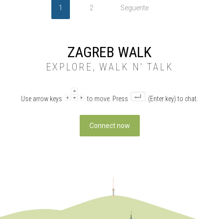
1
2
Seguente
ZAGREB WALK
EXPLORE, WALK N' TALK
Use arrow keys
to move. Press
(Enter key) to chat.
Connect now