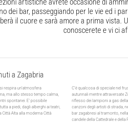
ezioni artistiche avrete occasione di ammir
no dei bar, passeggiando per le vie ed i pa
uberà il cuore e sarà amore a prima vista. 
conoscerete e vi ci a
uti a Zagabria
si respira un’atmosfera
C’è qualcosa di speciale nel frus
ana, ma allo stesso tempo calma,
autunnali mentre attraversate Zr
ontri spontanei. E’ possibile
riflesso dei lampioni a gas della 
utta a piedi, dagli alberghi ai teatri,
canzoni degli artisti di strada, ne
a Città Alta alla moderna Città
bar zagabresi al tramonto, nella
candele della Cattedrale e della P