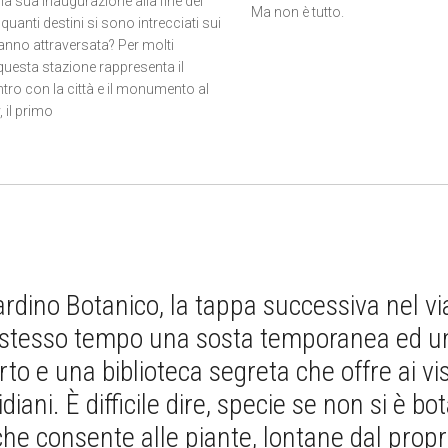
la sua inaugurazione alla fine del
Ma non è tutto.
quanti destini si sono intrecciati sui
hanno attraversata? Per molti
 questa stazione rappresenta il
tro con la città e il monumento al
 il primo
iardino Botanico, la tappa successiva nel vi
 stesso tempo una sosta temporanea ed un a
to e una biblioteca segreta che offre ai vis
diani. È difficile dire, specie se non si è bo
che consente alle piante, lontane dal propri