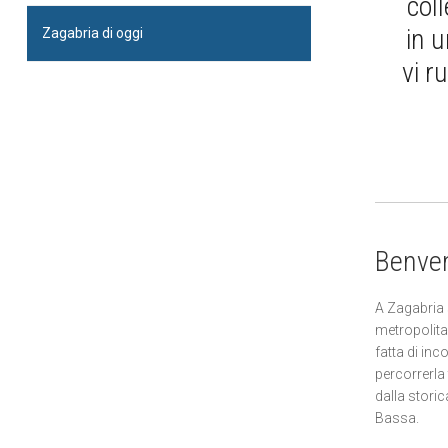
coll
in u
Zagabria di oggi
vi r
Benven
A Zagabria 
metropolit
fatta di inc
percorrerla t
dalla storic
Bassa.