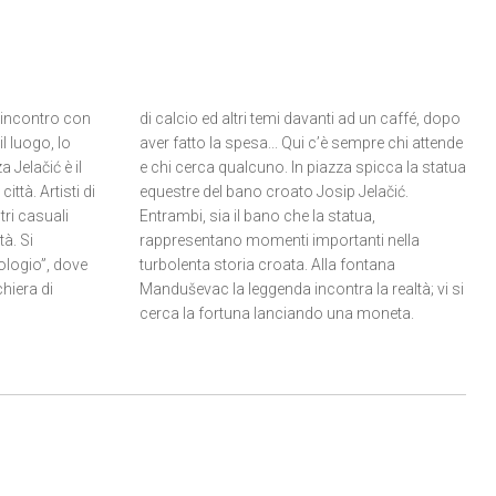
n incontro con
di calcio ed altri temi davanti ad un caffé, dopo
l luogo, lo
aver fatto la spesa... Qui c’è sempre chi attende
 Jelačić è il
e chi cerca qualcuno. In piazza spicca la statua
città. Artisti di
equestre del bano croato Josip Jelačić.
tri casuali
Entrambi, sia il bano che la statua,
à. Si
rappresentano momenti importanti nella
ologio”, dove
turbolenta storia croata. Alla fontana
hiera di
Manduševac la leggenda incontra la realtà; vi si
cerca la fortuna lanciando una moneta.