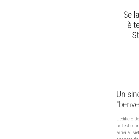
Se la
è t
St
Un sin
"benve
L’edificio d
un testimone
arrivi. Vi s