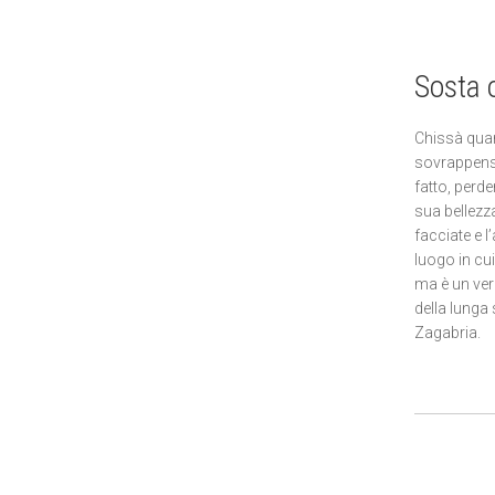
Sosta 
Chissà quan
sovrappensi
fatto, perd
sua bellezz
facciate e 
luogo in cui
ma è un ver
della lunga 
Zagabria.