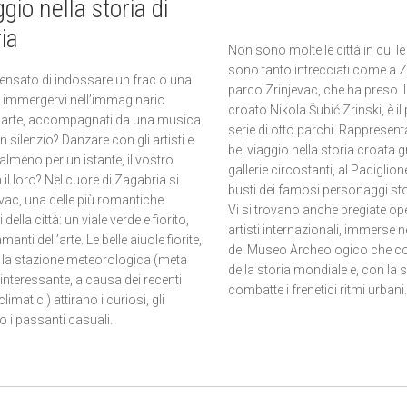
gio nella storia di
ia
Non sono molte le città in cui le 
sono tanto intrecciati come a Za
ensato di indossare un frac o una
parco Zrinjevac, che ha preso 
d immergervi nell’immaginario
croato Nikola Šubić Zrinski, è il
’arte, accompagnati da una musica
serie di otto parchi. Rappresenta,
in silenzio? Danzare con gli artisti e
bel viaggio nella storia croata gr
 almeno per un istante, il vostro
gallerie circostanti, al Padiglio
l loro? Nel cuore di Zagabria si
busti dei famosi personaggi sto
evac, una delle più romantiche
Vi si trovano anche pregiate ope
della città: un viale verde e fiorito,
artisti internazionali, immerse n
anti dell’arte. Le belle aiuole fiorite,
del Museo Archeologico che co
e la stazione meteorologica (meta
della storia mondiale e, con la 
interessante, a causa dei recenti
combatte i frenetici ritmi urbani.
imatici) attirano i curiosi, gli
o i passanti casuali.