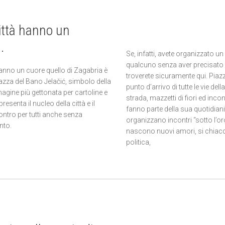
città hanno un
.
Se, infatti, avete organizzato u
qualcuno senza aver precisato i
 hanno un cuore quello di Zagabria è
troverete sicuramente qui. Piazza
iazza del Bano Jelačić, simbolo della
punto d’arrivo di tutte le vie della 
magine più gettonata per cartoline e
strada, mazzetti di fiori ed incon
resenta il nucleo della città e il
fanno parte della sua quotidianit
ontro per tutti anche senza
organizzano incontri “sotto l’or
nto.
nascono nuovi amori, si chiacc
politica,