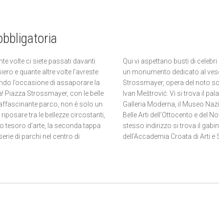
obbligatoria
te volte ci siete passati davanti
Qui vi aspettano busti di celebri l
ero e quante altre volte l’avreste
un monumento dedicato al ve
endo l’occasione di assaporare la
Strossmayer, opera del noto sc
a! Piazza Strossmayer, con le belle
Ivan Meštrović. Vi si trova il pal
l’affascinante parco, non è solo un
Galleria Moderna, il Museo Naz
 riposare tra le bellezze circostanti,
Belle Arti dell’Ottocento e del N
o tesoro d’arte, la seconda tappa
stesso indirizzo si trova il gabi
serie di parchi nel centro di
dell’Accademia Croata di Arti e 