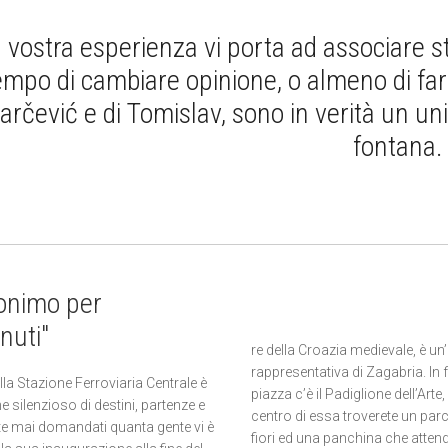
 vostra esperienza vi porta ad associare staz
empo di cambiare opinione, o almeno di far
arčević e di Tomislav, sono in verità un un
fontana.
onimo per
nuti"
re della Croazia medievale, è u
rappresentativa di Zagabria. In 
ella Stazione Ferroviaria Centrale è
piazza c’è il Padiglione dell’Arte
 silenzioso di destini, partenze e
centro di essa troverete un pa
iete mai domandati quanta gente vi è
fiori ed una panchina che attend