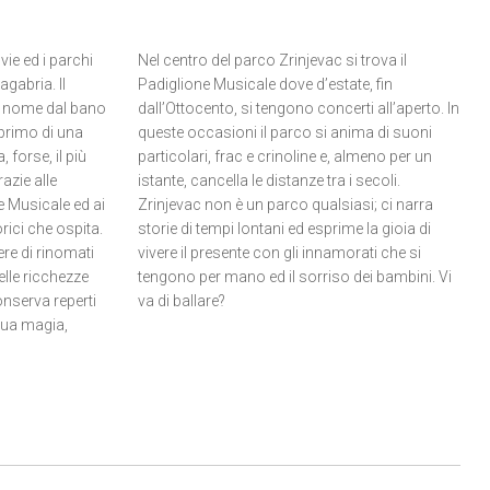
vie ed i parchi
Nel centro del parco Zrinjevac si trova il
gabria. Il
Padiglione Musicale dove d’estate, fin
il nome dal bano
dall’Ottocento, si tengono concerti all’aperto. In
 primo di una
queste occasioni il parco si anima di suoni
 forse, il più
particolari, frac e crinoline e, almeno per un
azie alle
istante, cancella le distanze tra i secoli.
ne Musicale ed ai
Zrinjevac non è un parco qualsiasi; ci narra
rici che ospita.
storie di tempi lontani ed esprime la gioia di
re di rinomati
vivere il presente con gli innamorati che si
elle ricchezze
tengono per mano ed il sorriso dei bambini. Vi
nserva reperti
va di ballare?
sua magia,