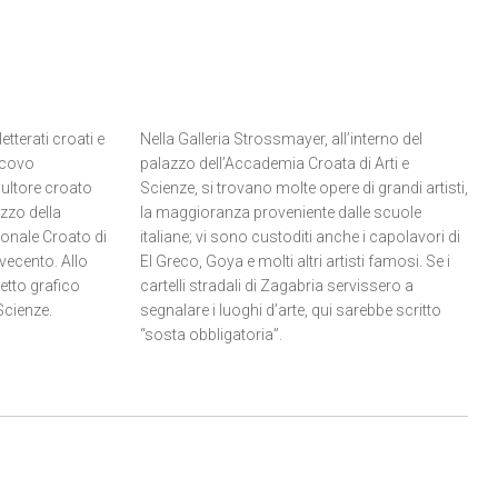
etterati croati e
Nella Galleria Strossmayer, all’interno del
scovo
palazzo dell’Accademia Croata di Arti e
ultore croato
Scienze, si trovano molte opere di grandi artisti,
azzo della
la maggioranza proveniente dalle scuole
ionale Croato di
italiane; vi sono custoditi anche i capolavori di
ovecento. Allo
El Greco, Goya e molti altri artisti famosi. Se i
netto grafico
cartelli stradali di Zagabria servissero a
Scienze.
segnalare i luoghi d’arte, qui sarebbe scritto
“sosta obbligatoria”.