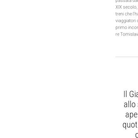
passata dal
XIX secolo, 
treni che l’
viaggiatori
primo incon
re Tomislav,
Il G
allo
aper
quoti