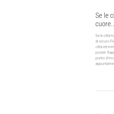
Se le 
cuore..
Se le città
di sicuro P
città ed im
poster. Rapp
punto d’inc
appuntame