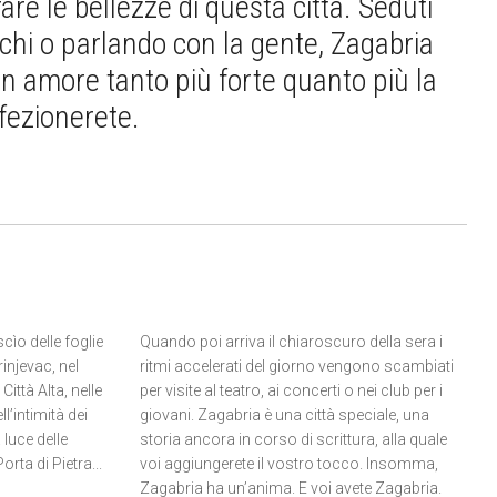
are le bellezze di questa città. Seduti
rchi o parlando con la gente, Zagabria
Un amore tanto più forte quanto più la
ffezionerete.
cìo delle foglie
Quando poi arriva il chiaroscuro della sera i
injevac, nel
ritmi accelerati del giorno vengono scambiati
Città Alta, nelle
per visite al teatro, ai concerti o nei club per i
ll’intimità dei
giovani. Zagabria è una città speciale, una
 luce delle
storia ancora in corso di scrittura, alla quale
orta di Pietra...
voi aggiungerete il vostro tocco. Insomma,
Zagabria ha un’anima. E voi avete Zagabria.