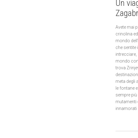
Un viag
Zagabr
Avete mai p
crinolina e
mondo dell
che sentite 
intrecciare,
mondo con i
trova Zrinj
destinazioni 
meta degli am
le fontane 
sempre più 
mutamenti cl
innamorati 