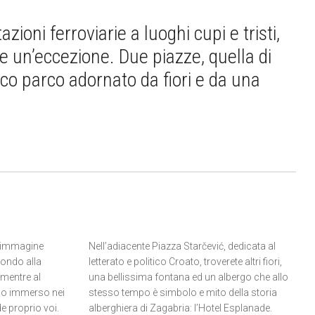
ioni ferroviarie a luoghi cupi e tristi,
e un’eccezione. Due piazze, quella di
ico parco adornato da fiori e da una
n’immagine
Nell’adiacente Piazza Starčević, dedicata al
fondo alla
letterato e politico Croato, troverete altri fiori,
, mentre al
una bellissima fontana ed un albergo che allo
rco immerso nei
stesso tempo è simbolo e mito della storia
e proprio voi.
alberghiera di Zagabria: l’Hotel Esplanade.