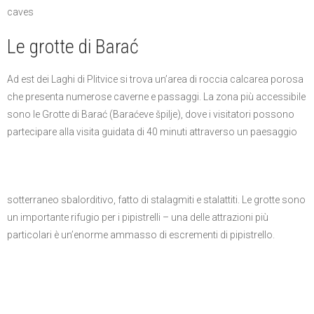
caves
Le grotte di Barać
Ad est dei Laghi di Plitvice si trova un’area di roccia calcarea porosa
che presenta numerose caverne e passaggi. La zona più accessibile
sono le Grotte di Barać (Baraćeve špilje), dove i visitatori possono
partecipare alla visita guidata di 40 minuti attraverso un paesaggio
sotterraneo sbalorditivo, fatto di stalagmiti e stalattiti. Le grotte sono
un importante rifugio per i pipistrelli – una delle attrazioni più
particolari è un’enorme ammasso di escrementi di pipistrello.