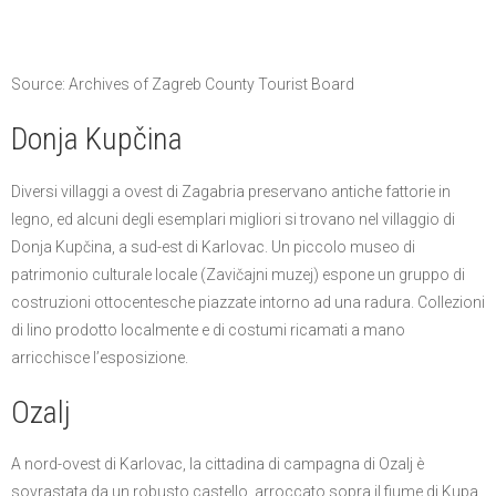
Source: Archives of Zagreb County Tourist Board
Donja Kupčina
Diversi villaggi a ovest di Zagabria preservano antiche fattorie in
legno, ed alcuni degli esemplari migliori si trovano nel villaggio di
Donja Kupčina, a sud-est di Karlovac. Un piccolo museo di
patrimonio culturale locale (Zavičajni muzej) espone un gruppo di
costruzioni ottocentesche piazzate intorno ad una radura. Collezioni
di lino prodotto localmente e di costumi ricamati a mano
arricchisce l’esposizione.
Ozalj
A nord-ovest di Karlovac, la cittadina di campagna di Ozalj è
sovrastata da un robusto castello, arroccato sopra il fiume di Kupa.