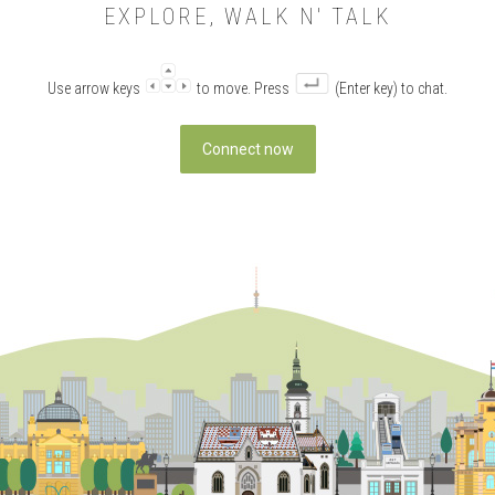
EXPLORE, WALK N' TALK
Use arrow keys
to move. Press
(Enter key) to chat.
Connect now