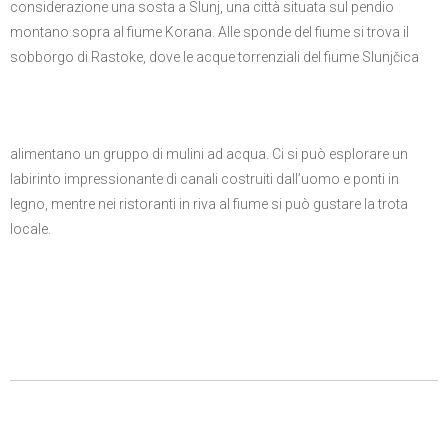
considerazione una sosta a Slunj, una città situata sul pendio
montano sopra al fiume Korana. Alle sponde del fiume si trova il
sobborgo di Rastoke, dove le acque torrenziali del fiume Slunjčica
alimentano un gruppo di mulini ad acqua. Ci si può esplorare un
labirinto impressionante di canali costruiti dall’uomo e ponti in
legno, mentre nei ristoranti in riva al fiume si può gustare la trota
locale.