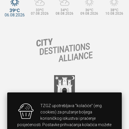
39ºC
33ºC
34ºC
36ºC
38ºC
07.08.2026
08.08.2026
09.08.2026
10.08.2026
06.08.2026
TZGZ upotrebljava "kolačiće" (eng.
cookies) za pružanje boljega
korisničkog iskustva i praćenje
posjećenosti. Postavke prihvaćanja kolačića možete