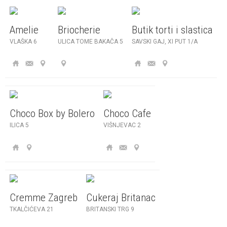
Amelie
Briocherie
Butik torti i slastica
VLAŠKA 6
ULICA TOME BAKAČA 5
SAVSKI GAJ, XI PUT 1/A
Choco Box by Bolero
Choco Cafe
ILICA 5
VIŠNJEVAC 2
Cremme Zagreb
Cukeraj Britanac
TKALČIĆEVA 21
BRITANSKI TRG 9