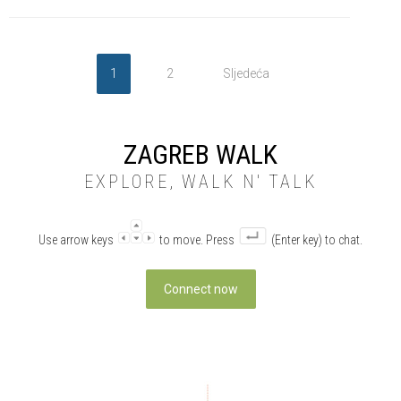
1
2
Sljedeća
ZAGREB WALK
EXPLORE, WALK N' TALK
Use arrow keys
to move. Press
(Enter key) to chat.
Connect now