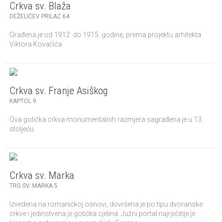
Crkva sv. Blaža
DEŽELIĆEV PRILAZ 64
Građena je od 1912. do 1915. godine, prema projektu arhitekta
Viktora Kovačića.
Crkva sv. Franje Asiškog
KAPTOL 9
Ova gotička crkva monumentalnih razmjera sagrađena je u 13.
stoljeću.
Crkva sv. Marka
TRG SV. MARKA 5
Izvedena na romaničkoj osnovi, dovršena je po tipu dvoranske
crkve i jedinstvena je gotička cjelina. Južni portal najrječitije je