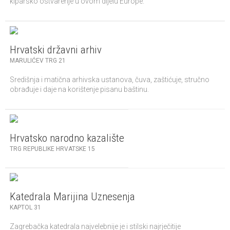
kiparsko ostvarenje u ovom dijelu Europe.
Hrvatski državni arhiv
MARULIĆEV TRG 21
Središnja i matična arhivska ustanova, čuva, zaštićuje, stručno
obrađuje i daje na korištenje pisanu baštinu.
Hrvatsko narodno kazalište
TRG REPUBLIKE HRVATSKE 15
Katedrala Marijina Uznesenja
KAPTOL 31
Zagrebačka katedrala najvelebnije je i stilski najrječitije