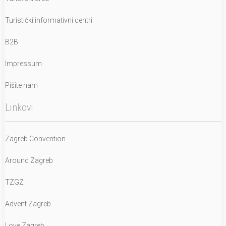
Turistički informativni centri
B2B
Impressum
Pišite nam
Linkovi
Zagreb Convention
Around Zagreb
TZGZ
Advent Zagreb
Love Zagreb