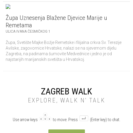
Župa Uznesenja Blažene Djevice Marije u
Remetama
ULICA IVANA ČESMIČKOG 1
Župa, Svetište Majke Božje Remetske i filijalna crkva Sv. Terezije
Avilske, zagovornice Hrvatske, nalazi se na sjevernom dijelu
Zagreba, na padinama šumovite Medvednice i jedno je od
najstarijih marijanskih svetišta u Hrvatskoj.
ZAGREB WALK
EXPLORE, WALK N' TALK
Use arrow keys
to move. Press
(Enter key) to chat.