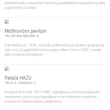
arhitektonsko ostvarenje crkvenog graditeljstva neogotičkog stila
jugoistočno od Alpa.
Meštrovićev paviljon
TRG ŽRTAVA FAŠIZMA 16
Ivan Meštrović, 1938., rotonda, prethodnica poznatim gradnjama,
čak i onoj Guggenheimova muzeja u New Yorku (1959.), remek-
djelo hrvatske arhitekture.
Palača HAZU
TRG N. Š. ZRINSKOG 11
Friedrich Schmidt, 1877-1980., izgrađena u oblicima talijanske
renesanse, uzorno je prilagođena novim tehničkim uvjetima i
prostorno funkcionalnim zahtjevima.