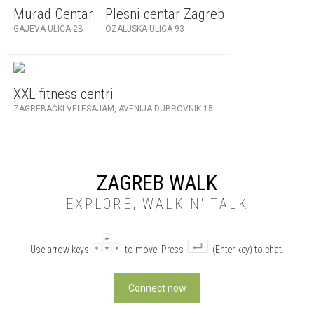
Murad Centar
Plesni centar Zagreb
GAJEVA ULICA 2B
OZALJSKA ULICA 93
XXL fitness centri
ZAGREBAČKI VELESAJAM, AVENIJA DUBROVNIK 15
ZAGREB WALK
EXPLORE, WALK N' TALK
Use arrow keys
to move. Press
(Enter key) to chat.
Connect now