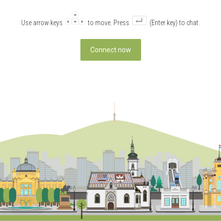
Use arrow keys
to move. Press
(Enter key) to chat.
Connect now