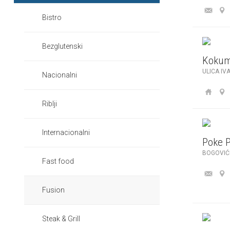
Bistro
Bezglutenski
Kokum
ULICA IV
Nacionalni
Riblji
Internacionalni
Poke 
BOGOVIĆ
Fast food
Fusion
Steak & Grill