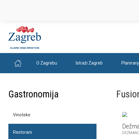
GLAVNI GRAD HRVATSKE
O Zagrebu
Istraži Zagreb
Planiran
Gastronomija
Fusio
Vinoteke
Dežma
Restorani
DEŽMANO