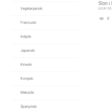
Slon i
Vegetarijanski
ILICA 155
Francuski
Indijski
Japanski
Kineski
Korejski
Meksički
Španjolski