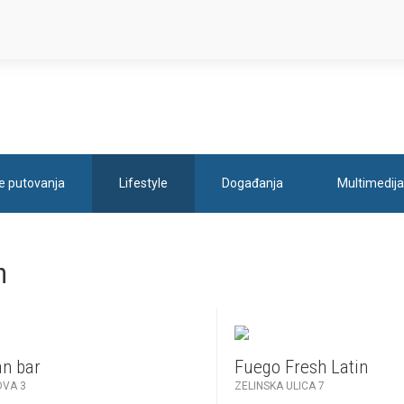
je putovanja
Lifestyle
Događanja
Multimedija
n
n bar
Fuego Fresh Latin
VA 3
ZELINSKA ULICA 7