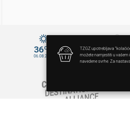
36ºC
33ºC
TZGZ upotrebljava "kolačiće
07.08.2026
možete namjestiti u vašem i
06.08.2026
navedene svrhe. Za nastavak