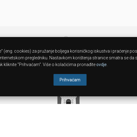
32ºC
" (eng. cookies) za pružanje boljega korisničkog iskustva i praćenje po
08.08.2026
nternetskom pregledniku. Nastavkom korištenja stranice smatra se da se
 kliknite "Prihvaćam". Više o kolačićima pronađite
ovdje
.
Prihvaćam