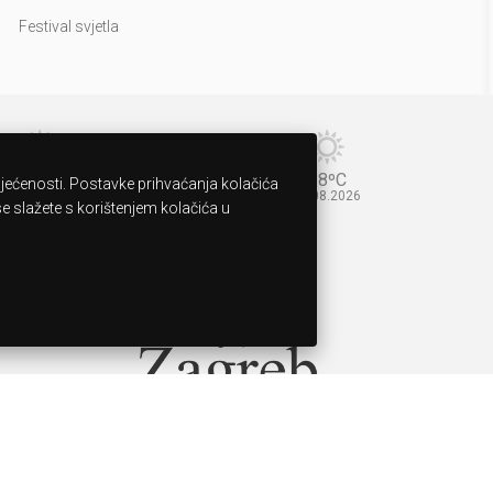
Festival svjetla
35ºC
38ºC
sjećenosti. Postavke prihvaćanja kolačića
09.08.2026
10.08.2026
 slažete s korištenjem kolačića u